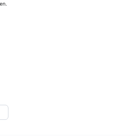
en.
Datenschutz
Impressum
AGB
Eine Marke von