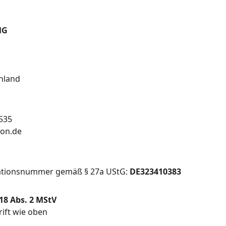
MG
chland
 535
ion.de
kationsnummer gemäß § 27a UStG: 
DE323410383
 18 Abs. 2 MStV
rift wie oben