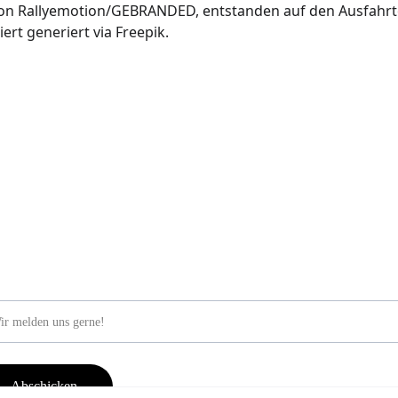
 von Rallyemotion/GEBRANDED, entstanden auf den Ausfahrt
iert generiert via Freepik.
wsletter abonieren
il Adresse
Abschicken