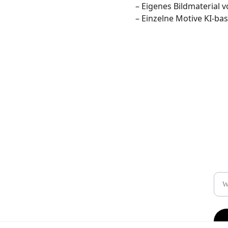
– Eigenes Bildmaterial
– Einzelne Motive KI-bas
Kontakt
Ne
Wir freuen uns auf die nächste Reise
E-Ma
+49 176 32 444 535
drive@rallyemotion.ch