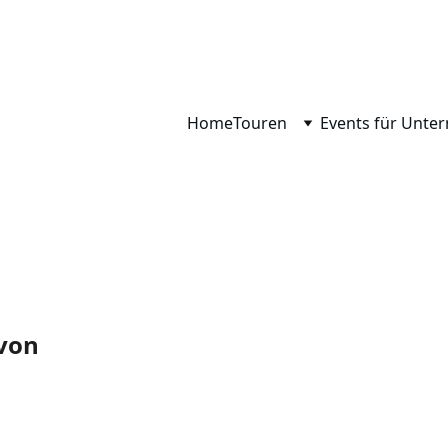
WILLKOMMEN AUF DER 
AUTOMOBILEN SPIELWIESE
Home
Touren
Events für Unt
von 