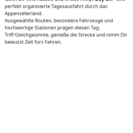
perfekt organisierte Tagesausfahrt durch das
Appenzellerland.
Ausgewählte Routen, besondere Fahrzeuge und
hochwertige Stationen prägen diesen Tag.
Triff Gleichgesinnte, genieße die Strecke und nimm Dir
bewusst Zeit fürs Fahren.
Kontakt
Wir freuen uns auf die nächste Reise
drive@rallyemotion.ch
+49 176 32 444 535